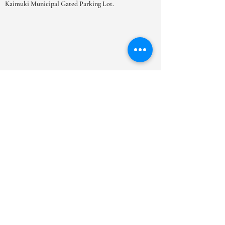
Kaimuki Municipal Gated Parking Lot.
OPENINGSTIJDEN
MA-ZAT:
9.00-18.00
uur
ZO:
10.00 - 17.00
uur
***Vanwege het grote aantal
afspraakverzoeken raden we u ten zeerste
aan om uw afspraken te boeken in