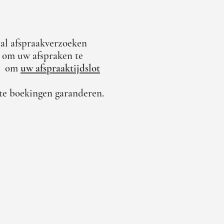
al afspraakverzoeken
n om uw afspraken te
om
uw afspraaktijdslot
te boekingen garanderen.