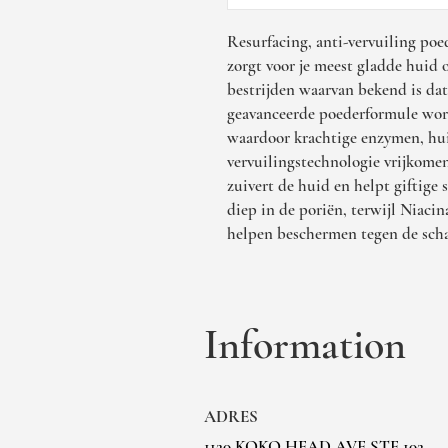
Resurfacing, anti-vervuiling poed
zorgt voor je meest gladde huid 
bestrijden waarvan bekend is dat
geavanceerde poederformule word
waardoor krachtige enzymen, hui
vervuilingstechnologie vrijkome
zuivert de huid en helpt giftige
diep in de poriën, terwijl Niaci
helpen beschermen tegen de schad
Information
ADRES
1120 KOKO HEAD AVE STE 102