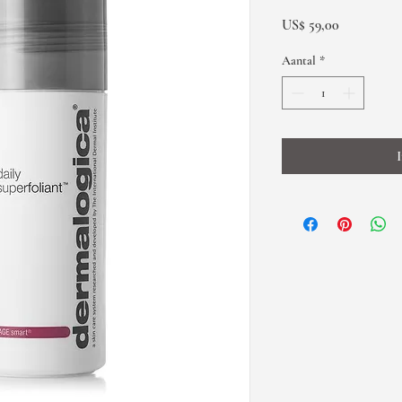
Prijs
US$ 59,00
Aantal
*