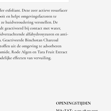
er exfoliant. Deze zeer actieve resurfacer
ooit en helpt omgevingsfactoren te
 ze huidveroudering versnellen. De
t geactiveerd bij contact met water,
dverzachtende alfahydroxyzuren en anti-
n. Geactiveerde Binchotan Charcoal
 stoffen uit de omgeving te adsorberen
namide, Rode Algen en Tara Fruit Extract
elijke effecten van vervuiling.
OPENINGSTIJDEN
MA-ZAT:
9.00-18.00 uur